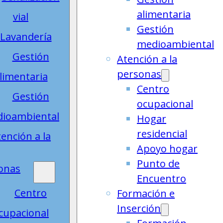
alimentaria
vial
Gestión
Lavandería
medioambiental
Gestión
Atención a la
personas
limentaria
Centro
Gestión
ocupacional
ioambiental
Hogar
residencial
ención a la
Apoyo hogar
Punto de
onas
Encuentro
Centro
Formación e
Inserción
cupacional