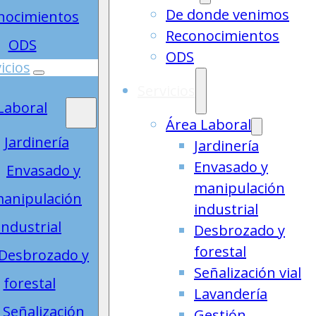
De donde venimos
nocimientos
Reconocimientos
ODS
ODS
icios
Servicios
Laboral
Área Laboral
Jardinería
Jardinería
Envasado y
Envasado y
manipulación
anipulación
industrial
industrial
Desbrozado y
forestal
Desbrozado y
Señalización vial
forestal
Lavandería
Señalización
Gestión