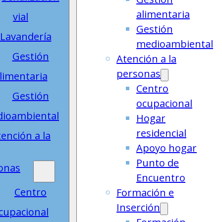
alimentaria
vial
Gestión
Lavandería
medioambiental
Gestión
Atención a la
personas
limentaria
Centro
Gestión
ocupacional
ioambiental
Hogar
residencial
ención a la
Apoyo hogar
Punto de
onas
Encuentro
Centro
Formación e
Inserción
cupacional