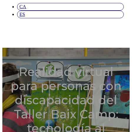
CA
ES
Realidad virtual
para personas con
discapacidad del
Taller Baix Camp:
tecnología al