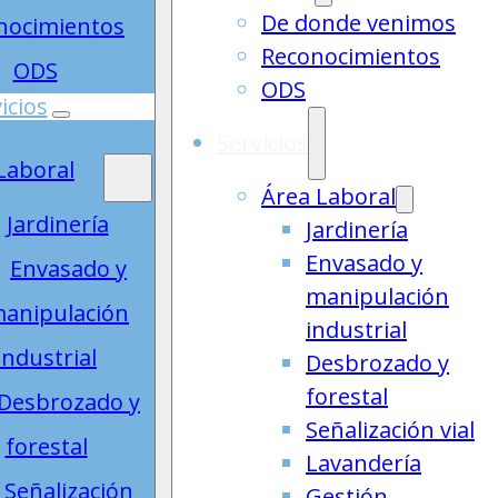
De donde venimos
nocimientos
Reconocimientos
ODS
ODS
icios
Servicios
Laboral
Área Laboral
Jardinería
Jardinería
Envasado y
Envasado y
manipulación
anipulación
industrial
industrial
Desbrozado y
forestal
Desbrozado y
Señalización vial
forestal
Lavandería
Señalización
Gestión