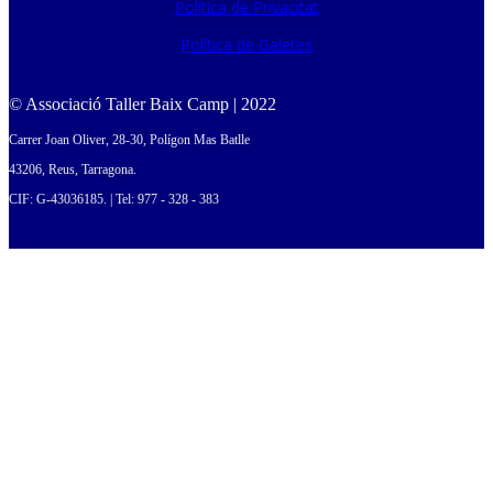
Política de Privacitat
Política de Galetes
© Associació Taller Baix Camp | 2022
Carrer Joan Oliver, 28-30, Polígon Mas Batlle
43206, Reus, Tarragona.
CIF: G-43036185. | Tel: 977 - 328 - 383