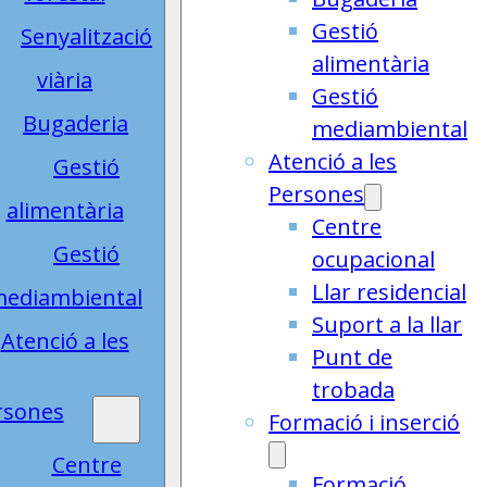
Gestió
Senyalització
alimentària
viària
Gestió
Bugaderia
mediambiental
Atenció a les
Gestió
Persones
alimentària
Centre
Gestió
ocupacional
Llar residencial
ediambiental
Suport a la llar
Atenció a les
Punt de
trobada
rsones
Formació i inserció
Centre
Formació