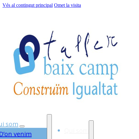
Vés al contingut principal
Omet la visita
ui som
Qui som
D’on venim