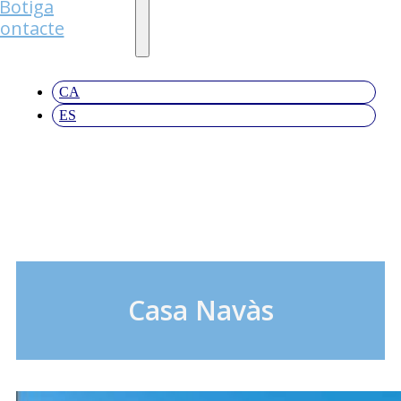
Botiga
ontacte
CA
ES
Casa Navàs