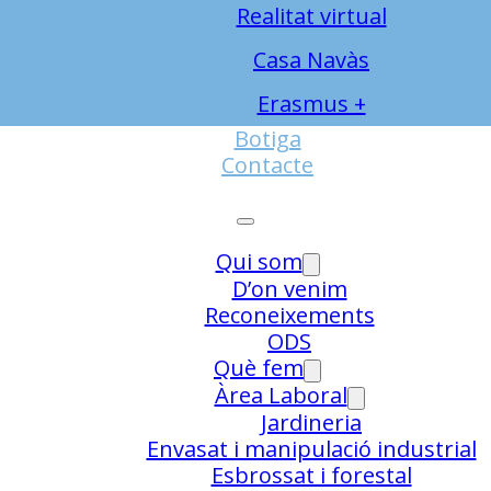
Realitat virtual
Casa Navàs
Erasmus +
Botiga
Contacte
Qui som
D’on venim
Reconeixements
ODS
Què fem
Àrea Laboral
Jardineria
Envasat i manipulació industrial
Esbrossat i forestal