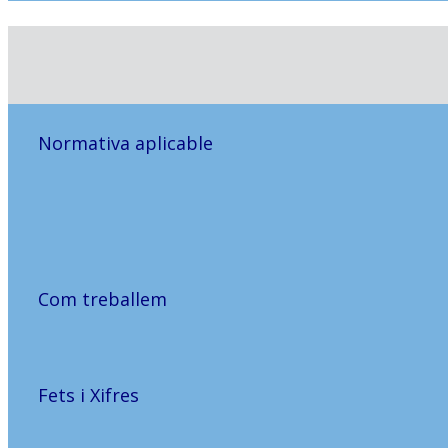
Normativa aplicable
Com treballem
Fets i Xifres