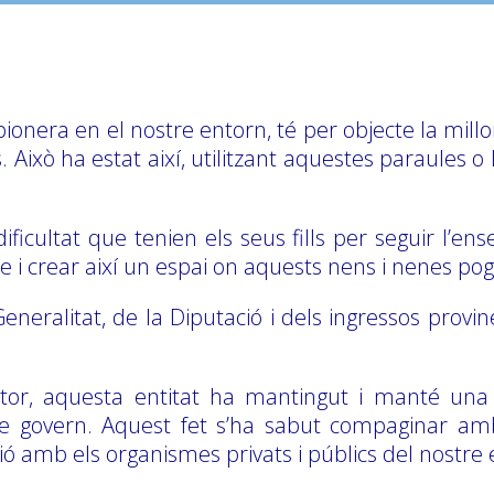
pionera en el nostre entorn, té per objecte la mil
ies. Això ha estat així, utilitzant aquestes paraules 
ficultat que tenien els seus fills per seguir l’en
se i crear així un espai on aquests nens i nenes p
Generalitat, de la Diputació i dels ingressos prov
sector, aquesta entitat ha mantingut i manté una
 govern. Aquest fet s’ha sabut compaginar amb u
ó amb els organismes privats i públics del nostre 