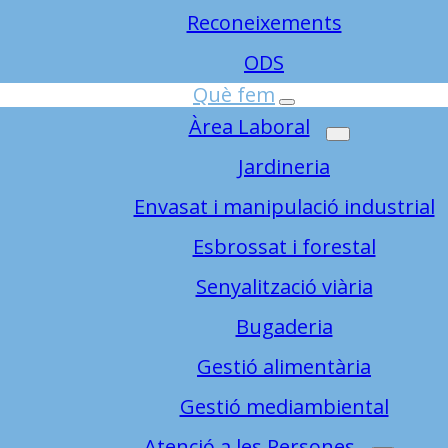
Reconeixements
ODS
Què fem
Àrea Laboral
Jardineria
Envasat i manipulació industrial
Esbrossat i forestal
Senyalització viària
Bugaderia
Gestió alimentària
Gestió mediambiental
Atenció a les Persones