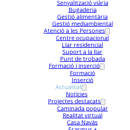
Senyalització viària
Bugaderia
Gestió alimentària
Gestió mediambiental
Atenció a les Persones
Centre ocupacional
Llar residencial
Suport a la llar
Punt de trobada
Formació i inserció
Formació
Inserció
Actualitat
Notícies
Projectes destacats
Caminada popular
Realitat virtual
Casa Navàs
Erasmus +