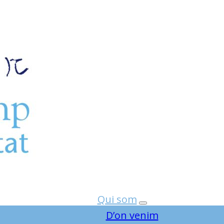
Qui som
D’on venim