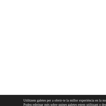
Utilitzem galetes per a oferir-te la millor experiència en la n
Podeu esbrinar més sobre quines galetes estem utilitzant o des