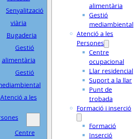
alimentària
Senyalització
Gestió
viària
mediambiental
Atenció a les
Bugaderia
Persones
Gestió
Centre
alimentària
ocupacional
Llar residencial
Gestió
Suport a la llar
ediambiental
Punt de
Atenció a les
trobada
Formació i inserció
rsones
Formació
Centre
Inserció